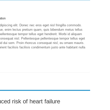
ation
ipiscing elit. Donec nec eros eget nisl fringilla commodo.
ique, enim lectus pretium quam, quis bibendum metus tellus
llentesque tempor tellus eget hendrerit. Morbi id aliquam
consequat nisl. Pellentesque pellentesque tempor tellus eget
m id dui sem. Proin rhoncus consequat nisl, eu ornare mauris.
ient facilisis facilisis condimentum justo ante habitant nulla
ed risk of heart failure