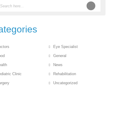
ategories
ctors
Eye Specialist
ood
General
alth
News
diatric Clinic
Rehabilitation
rgery
Uncategorized