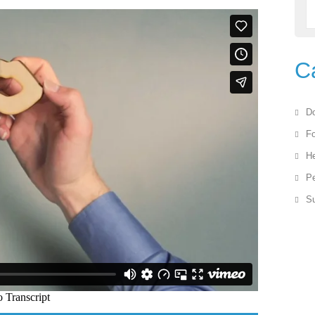
C
Do
F
He
Pe
Su