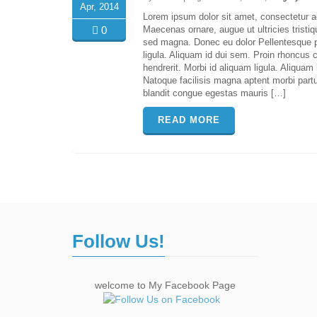
Apr, 2014
Lorem ipsum dolor sit amet, consectetur ad
0
Maecenas ornare, augue ut ultricies trist
sed magna. Donec eu dolor Pellentesque pe
ligula. Aliquam id dui sem. Proin rhoncus 
hendrerit. Morbi id aliquam ligula. Aliqua
Natoque facilisis magna aptent morbi partur
blandit congue egestas mauris […]
READ MORE
Follow Us!
welcome to My Facebook Page