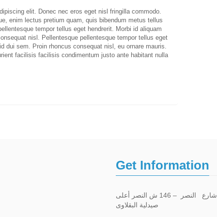
ipiscing elit. Donec nec eros eget nisl fringilla commodo.
ique, enim lectus pretium quam, quis bibendum metus tellus
llentesque tempor tellus eget hendrerit. Morbi id aliquam
consequat nisl. Pellentesque pellentesque tempor tellus eget
m id dui sem. Proin rhoncus consequat nisl, eu ornare mauris.
ient facilisis facilisis condimentum justo ante habitant nulla
Get Information
عيادة شارع النصر – 146 ش النصر أعلى
صيدلية البقلاوى