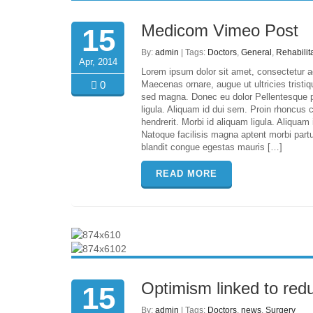
Medicom Vimeo Post
15
By:
admin
| Tags:
Doctors
,
General
,
Rehabilit
Apr, 2014
Lorem ipsum dolor sit amet, consectetur ad
0
Maecenas ornare, augue ut ultricies trist
sed magna. Donec eu dolor Pellentesque pe
ligula. Aliquam id dui sem. Proin rhoncus 
hendrerit. Morbi id aliquam ligula. Aliqua
Natoque facilisis magna aptent morbi partur
blandit congue egestas mauris […]
READ MORE
Optimism linked to reduc
15
By:
admin
| Tags:
Doctors
,
news
,
Surgery