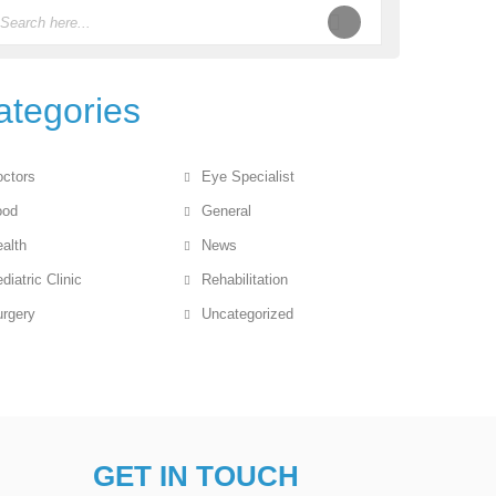
ategories
ctors
Eye Specialist
ood
General
alth
News
diatric Clinic
Rehabilitation
rgery
Uncategorized
GET IN TOUCH